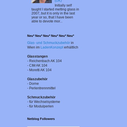
(UK)
Initially self
taught I started melting glass in
2007, but it is only in the last
year or so, that I have been
able to devote mor...
Neu* Neu* Neu* Neu* Neu* Neu*
Glas- und Schmuckzubehör
in
Wien im
LadenKonzept
erhältlich
Glasstangen
- Reichenbach AK 104
- CIM AK 104
- Moretti AK 104
Glaszubehör
- Dorne
-
Perlentrennmittel
Schmuckzubehör
- für Wechselsysteme
- für Modulperlen
Netblog Followers