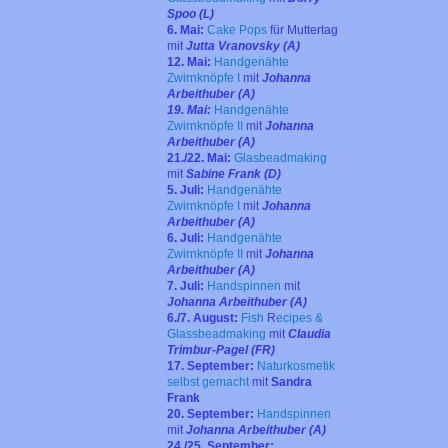
Spoo (L)
6. Mai:
Cake Pops
für Muttertag
mit
Jutta Vranovsky (A)
12. Mai:
Handgenähte
Zwirnknöpfe I
mit
Johanna
Arbeithuber (A)
19. Mai:
Handgenähte
Zwirnknöpfe II
mit
Johanna
Arbeithuber (A)
21./22. Mai:
Glasbeadmaking
mit
Sabine Frank (D)
5. Juli:
Handgenähte
Zwirnknöpfe I
mit
Johanna
Arbeithuber (A)
6. Juli:
Handgenähte
Zwirnknöpfe II
mit
Johanna
Arbeithuber (A)
7. Juli:
Handspinnen
mit
Johanna Arbeithuber (A)
6./7. August:
Fish
R
ecipes &
Glassbeadmaking
mit
Claudia
Trimbur-Pagel (FR)
17. September:
Naturkosmetik
selbst gemacht
mit
Sandra
Frank
20. September:
Handspinnen
mit
Johanna Arbeithuber (A)
24./25. September: