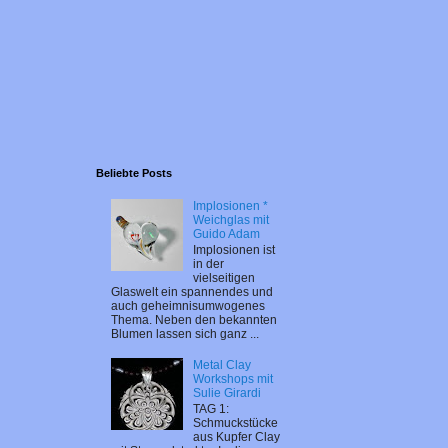
Beliebte Posts
Implosionen *
Weichglas mit
Guido Adam
Implosionen ist
in der
vielseitigen
Glaswelt ein spannendes und
auch geheimnisumwogenes
Thema. Neben den bekannten
Blumen lassen sich ganz ...
Metal Clay
Workshops mit
Sulie Girardi
TAG 1:
Schmuckstücke
aus Kupfer Clay