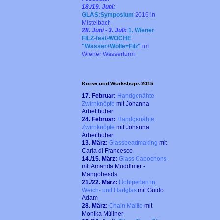
18./19. Juni:
GLAS:Symposium
2016 in
Mistelbach
28. Juni - 3. Juli:
1. Wiener
FILZ-fest-WOCHE
"Wasser+Wolle=Filz"
im
Wiener Wasserturm
Kurse und Workshops 2015
17. Februar:
Handgenähte
Zwirnknöpfe
mit
Johanna
Arbeithuber
24. Februar:
Handgenähte
Zwirnknöpfe
mit
Johanna
Arbeithuber
13. März:
Glassbeadmaking
mit
Carla di Francesco
14./15. März:
Glass Cabochons
mit Amanda Muddimer -
Mangobeads
21./22. März:
Hohlperlen in
Weich- und Hartglas
mit Guido
Adam
28. März:
Chain Maille
mit
Monika Müllner