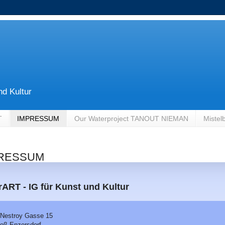
nd Kultur
T
IMPRESSUM
Our Waterproject TANOUT NIEMAN
Mistel
RESSUM
rART - IG für Kunst und Kultur
Nestroy Gasse 15
oß Enzersdorf