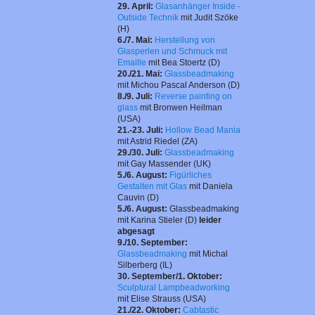
29. April:
Glasanhänger Inside -
Outside Technik
mit Judit Szöke
(H)
6./7. Mai:
Herstellung von
Glasperlen und Schmuck mit
Emaille
mit Bea Stoertz (D)
20./21. Mai:
Glassbeadmaking
mit Michou Pascal Anderson (D)
8./9. Juli:
Reverse painting on
glass
mit
Bronwen Heilman
(USA)
21.-23. Juli:
Hollow Bead Mania
mit Astrid Riedel (ZA)
29./30. Juli:
Glassbeadmaking
mit
Gay Massender
(UK)
5./6. August:
Figürliches
Gestalten mit Glas
mit Daniela
Cauvin (D)
5./6. August:
Glassbeadmaking
mit
Karina Stieler
(D)
leider
abgesagt
9./10. September:
Glassbeadmaking
mit
Michal
Silberberg
(IL)
30. September/1. Oktober:
Sculptural Lampbeadworking
mit
Elise Strauss
(USA)
21./22. Oktober:
Cabtastic