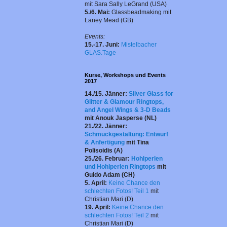
mit Sara Sally LeGrand (USA)
5./6. Mai:
Glassbeadmaking mit
Laney Mead (GB)
Events:
15.-17. Juni:
Mistelbacher
GLAS.Tage
Kurse, Workshops und Events
2017
14./15. Jänner:
Silver Glass for
Glitter & Glamour Ringtops,
and Angel Wings & 3-D Beads
mit
Anouk Jasperse
(NL)
21./22. Jänner:
Schmuckgestaltung: Entwurf
& Anfertigung
mit
Tina
Polisoidis
(A)
25./26. Februar:
Hohlperlen
und Hohlperlen Ringtops
mit
Guido Adam
(CH)
5. April:
Keine Chance den
schlechten Fotos! Teil 1
mit
Christian Mari (D)
19. April:
Keine Chance den
schlechten Fotos! Teil 2
mit
Christian Mari (D)