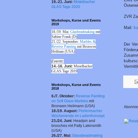
19.-21. Juni:
Mistelbacher
Österre
GLAS.Tage 2020
ZVR Za
Workshops, Kurse und Events
2019
Mail:
ku
18./19. Mai:
Glasbeadmaking
mit
Sabine Frank (D)
21./22. September:
Marbles &
Der Ver
Reverse Painting
mit Bronwen
Förderu
Heilman (USA)
Zusamme
kulturs
Events:
Vermitt
14.-16. Juni:
Mistelbacher
GLAS.Tage 2019
Workshops, Kurse und Events
2018
6./7. Oktober:
Reverse Painting
on Soft Glass Marbles
mit
Bronwen Heilmann (USA)
Abonni
18./19. August:
Perlenmacher
Wochenende im LadenKonzept
23./24. Juni:
Headpin and
brooches mit Patty Lakinsmith
(USA)
26./27. Mai:
Glassbeadmaking