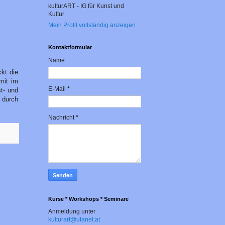
kulturART - IG für Kunst und
Kultur
Mein Profil vollständig anzeigen
Kontaktformular
Name
ckt die
mit im
E-Mail
*
t- und
 durch
Nachricht
*
Kurse * Workshops * Seminare
Anmeldung unter
kulturart@utanet.at