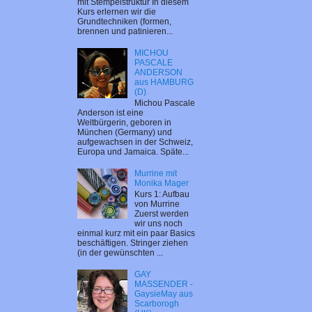
mit Stempelstruktur In diesem
Kurs erlernen wir die
Grundtechniken (formen,
brennen und patinieren...
MICHOU
PASCALE
ANDERSON
aus HAMBURG
(D)
Michou Pascale
Anderson ist eine
Weltbürgerin, geboren in
München (Germany) und
aufgewachsen in der Schweiz,
Europa und Jamaica. Späte...
Murrine mit
Monika Mager
Kurs 1: Aufbau
von Murrine
Zuerst werden
wir uns noch
einmal kurz mit ein paar Basics
beschäftigen. Stringer ziehen
(in der gewünschten ...
GAY
MASSENDER -
GaysieMay aus
Scarborogh