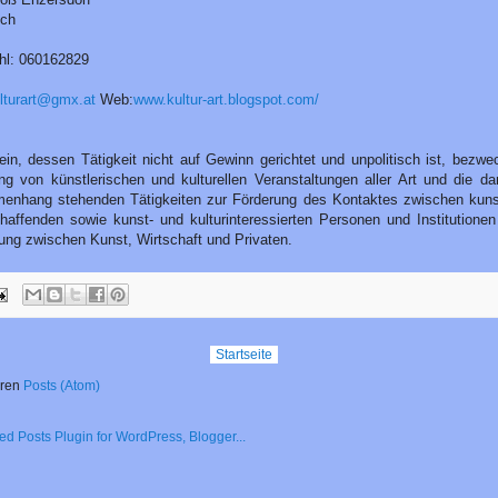
ich
hl: 060162829
lturart@gmx.at
Web:
www.kultur-art.blogspot.com/
ein, dessen Tätigkeit nicht auf Gewinn gerichtet und unpolitisch ist, bezwe
ng von künstlerischen und kulturellen Veranstaltungen aller Art und die da
nhang stehenden Tätigkeiten zur Förderung des Kontaktes zwischen kuns
chaffenden sowie kunst- und kulturinteressierten Personen und Institutionen
lung zwischen Kunst, Wirtschaft und Privaten.
Startseite
eren
Posts (Atom)