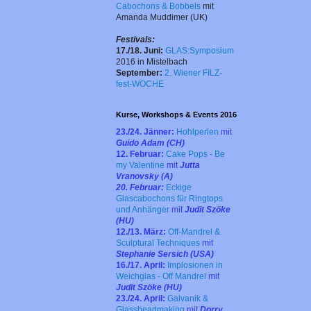
Cabochons & Bobbels
mit
Amanda Muddimer
(UK)
Festivals:
17./18. Juni:
GLAS:Symposium
2016 in Mistelbach
September:
2. Wiener FILZ-
fest-WOCHE
Kurse, Workshops & Events 2016
23./24. Jänner:
Hohlperlen
mit
Guido Adam (CH)
12. Februar:
Cake Pops - Be
my Valentine
mit
Jutta
Vranovsky (A)
20. Februar:
Eckige
Glascabochons
für Ringtops
und Anhänger
mit
Judit Szöke
(HU)
12./13. März:
Off-Mandrel &
Sculptural Techniques
mit
Stephanie Sersich (USA)
16./17. April:
Implosionen in
Weichglas - Off Mandrel
mit
Judit Szöke (HU)
23./24. April:
Galvanik &
Glassbeadmaking
mit
Dorry