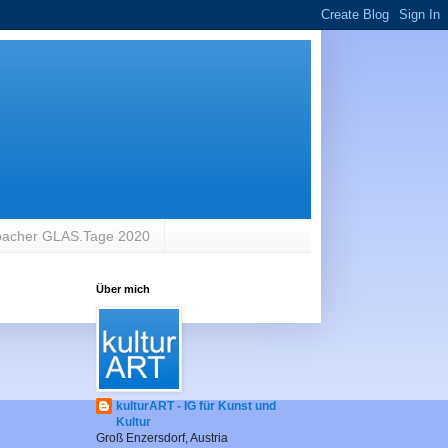
bacher GLAS.Tage 2020
Über mich
kulturART - IG für Kunst und
Kultur
Groß Enzersdorf, Austria