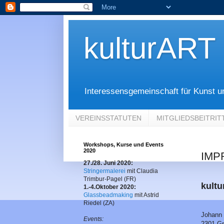
kulturART
Interessensgemeinschaft für Kunst u
VEREINSSTATUTEN
MITGLIEDSBEITRIT
Workshops, Kurse und Events
2020
IMP
27./28. Juni 2020:
Stringermalerei
mit Claudia
Trimbur-Pagel (FR)
kultu
1.-4.Oktober 2020:
Glassbeadmaking
mit Astrid
Riedel (ZA)
Johann 
Events:
2301 Gr