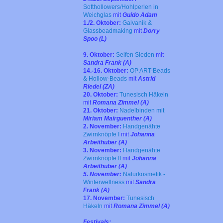
Softhollowers/Hohlperlen in
Weichglas
mit
Guido Adam
1./2. Oktober:
Galvanik &
Glassbeadmaking
mit
Dorry
Spoo (L)
9. Oktober:
Seifen Sieden
mit
Sandra Frank (A)
14.-16. Oktober:
OP ART-Beads
& Hollow-Beads
mit
Astrid
Riedel (ZA)
20. Oktober:
Tunesisch Häkeln
mit
Romana Zimmel (A)
21. Oktober:
Nadelbinden mit
Miriam Mairguenther (A)
2. November:
Handgenähte
Zwirnknöpfe I
mit
Johanna
Arbeithuber (A)
3. November:
Handgenähte
Zwirnknöpfe II
mit
Johanna
Arbeithuber (A)
5. November:
Naturkosmetik -
Winterwellness
mit
Sandra
Frank (A)
17. November:
Tunesisch
Häkeln
mit
Romana Zimmel (A)
Festivals: